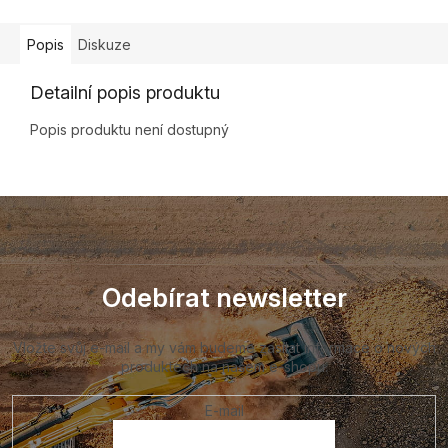
Popis
Diskuze
Detailní popis produktu
Popis produktu není dostupný
Z
á
p
a
t
Odebírat newsletter
í
Vložte svůj e-mail a my vám budeme zasílat informace o nových
produktech na našem e-shopu.
E-mail