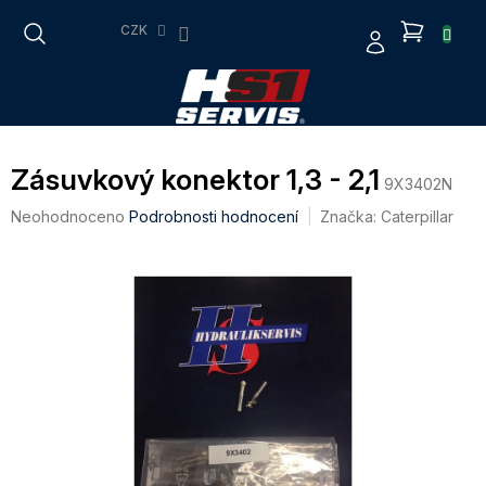
Přejít
NÁKUP
na
CZK
obsah
KOŠÍK
Zásuvkový konektor 1,3 - 2,1
9X3402N
Průměrné
Neohodnoceno
Podrobnosti hodnocení
Značka:
Caterpillar
hodnocení
produktu
je
0,0
z
5
hvězdiček.