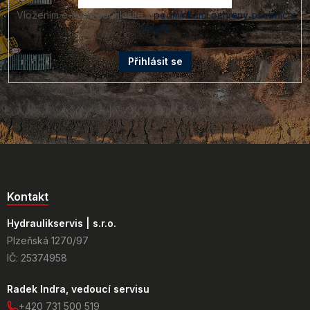
Vložením e-mailu souhlasíte s
podmínkami ochrany osobních
údajů
Přihlásit se
Kontakt
Hydraulikservis | s.r.o.
Plzeňská 1270/97
IČ: 25374958
Radek Indra, vedoucí servisu
+420 731 500 519