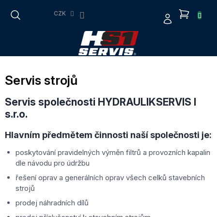
Přejít
NÁKUP
na
CZK
obsah
KOŠÍK
Servis strojů
Servis společnosti HYDRAULIKSERVIS I
s.r.o.
Hlavním předmětem činnosti naší společnosti je:
poskytování pravidelných výměn filtrů a provozních kapalin
dle návodu pro údržbu
řešení oprav a generálních oprav všech celků stavebních
strojů
prodej náhradních dílů