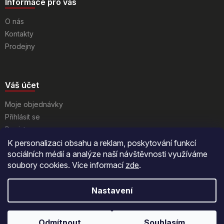
Informace pro vás
O nás
Kontakty
Prodejny
Váš účet
Moje objednávky
Přihlásit se
Registrace
K personalizaci obsahu a reklam, poskytování funkcí
sociálních médií a analýze naší návštěvnosti využíváme
soubory cookies. Více informací
zde
.
Nastavení
Vytvořil Shoptet
Odmítnout
Souhlasím