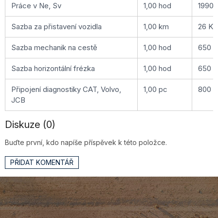
Práce v Ne, Sv
1,00 hod
1990 
Sazba za přistavení vozidla
1,00 km
26 Kč
Sazba mechanik na cestě
1,00 hod
650 
Sazba horizontální frézka
1,00 hod
650 
Připojení diagnostiky CAT, Volvo,
1,00 pc
800 
JCB
Diskuze (0)
Buďte první, kdo napíše příspěvek k této položce.
PŘIDAT KOMENTÁŘ
Z
á
p
a