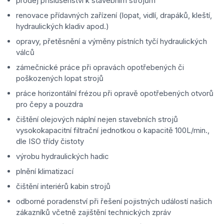
prodej příslušenství k stavebním strojům
renovace přídavných zařízení (lopat, vidlí, drapáků, kleští,
hydraulických kladiv apod.)
opravy, přetěsnění a výměny pístních tyčí hydraulických
válců
zámečnické práce při opravách opotřebených či
poškozených lopat strojů
práce horizontální frézou při opravě opotřebených otvorů
pro čepy a pouzdra
čištění olejových náplní nejen stavebních strojů
vysokokapacitní filtrační jednotkou o kapacitě 100L/min.,
dle ISO třídy čistoty
výrobu hydraulických hadic
plnění klimatizací
čištění interiérů kabin strojů
odborné poradenství při řešení pojistných událostí našich
zákazníků včetně zajištění technických zpráv