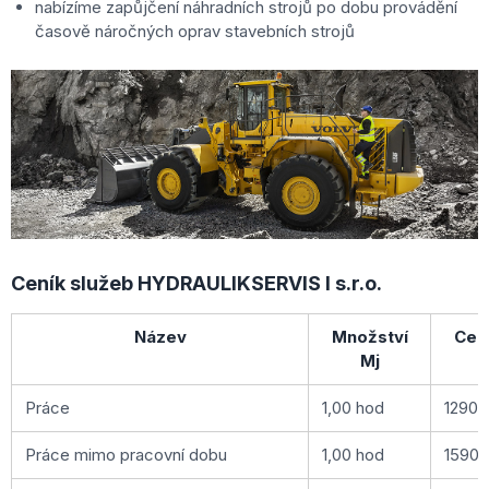
nabízíme zapůjčení náhradních strojů po dobu provádění
časově náročných oprav stavebních strojů
Ceník služeb HYDRAULIKSERVIS I s.r.o.
Název
Množství
Cen
Mj
M
Práce
1,00 hod
1290 
Práce mimo pracovní dobu
1,00 hod
1590 