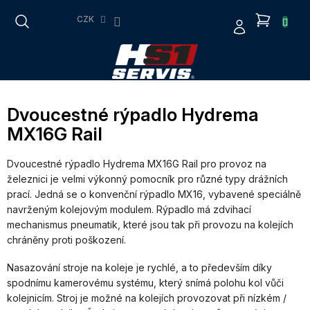
Přejít
NÁKUP
na
CZK
obsah
KOŠÍK
Dvoucestné rýpadlo Hydrema
MX16G Rail
Dvoucestné rýpadlo Hydrema MX16G Rail pro provoz na
železnici je velmi výkonný pomocník pro různé typy drážních
prací. Jedná se o konvenční rýpadlo MX16, vybavené speciálně
navrženým kolejovým modulem. Rýpadlo má zdvihací
mechanismus pneumatik, které jsou tak při provozu na kolejích
chráněny proti poškození.
Nasazování stroje na koleje je rychlé, a to především díky
spodnímu kamerovému systému, který snímá polohu kol vůči
kolejnicím. Stroj je možné na kolejích provozovat při nízkém /