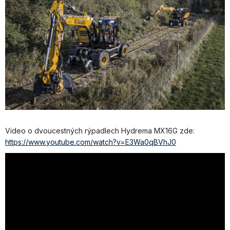
Video o dvoucestných rýpadlech Hydrema MX16G zde:
https://www.youtube.com/watch?v=E3Wa0qBVhJ0